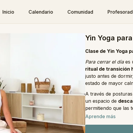
Inicio
Calendario
Comunidad
Profesora
Yin Yoga para
Clase de Yin Yoga pa
Para cerrar el día
es 
ritual de transición
justo antes de dormi
estado de mayor calm
A través de posturas
un espacio de
desca
permitiendo que las 
poco a poco. La inte
Aprende más
ritmo, vaciar la ment