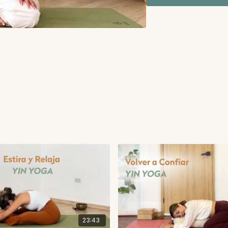
Al final integraremo
favorecer el equilib
ayudará a soltar las 
profundo.
Aunque es una prácti
realizarla en cualqu
salir del estrés o re
Beneficios de la prá
Regulación profunda 
Preparación del cue
Disminución del estré
Preguntas de journa
¿Qué necesito soltar
¿Qué puedo agradece
¿Cómo cambia mi ene
23:43