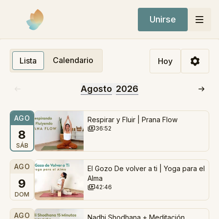
Unirse
Calendario
Lista
Hoy
Agosto
2026
AGO
Respirar y Fluir | Prana Flow
36:52
8
SÁB
AGO
El Gozo De volver a ti | Yoga para el
Alma
9
42:46
DOM
AGO
Nadhi Shodhana + Meditación