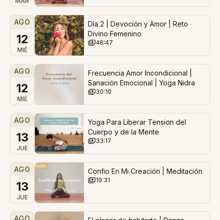
MAR
AGO
Día 2 | Devoción y Amor | Reto
Divino Femenino
12
48:47
MIÉ
AGO
Frecuencia Amor Incondicional |
Sanación Emocional | Yoga Nidra
12
30:10
MIÉ
AGO
Yoga Para Liberar Tension del
Cuerpo y de la Mente
13
33:17
JUE
AGO
Confio En Mi Creación | Meditación
19:31
13
JUE
AGO