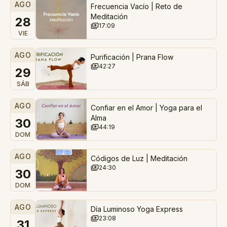
AGO
Frecuencia Vacío | Reto de
Meditación
28
17:09
VIE
AGO
Purificación | Prana Flow
42:27
29
SÁB
AGO
Confiar en el Amor | Yoga para el
Alma
30
44:19
DOM
AGO
Códigos de Luz | Meditación
24:30
30
DOM
AGO
Día Luminoso Yoga Express
23:08
31