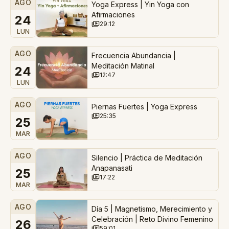
AGO
Yoga Express | Yin Yoga con
Afirmaciones
24
29:12
LUN
AGO
Frecuencia Abundancia |
Meditación Matinal
24
12:47
LUN
AGO
Piernas Fuertes | Yoga Express
25:35
25
MAR
AGO
Silencio | Práctica de Meditación
Anapanasati
25
17:22
MAR
AGO
Día 5 | Magnetismo, Merecimiento y
Celebración | Reto Divino Femenino
26
59:01