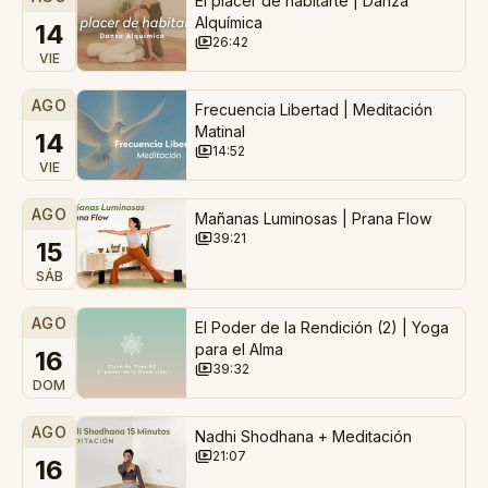
El placer de habitarte | Danza
Alquímica
14
26:42
VIE
AGO
Frecuencia Libertad | Meditación
Matinal
14
14:52
VIE
AGO
Mañanas Luminosas | Prana Flow
39:21
15
SÁB
AGO
El Poder de la Rendición (2) | Yoga
para el Alma
16
39:32
DOM
AGO
Nadhi Shodhana + Meditación
21:07
16