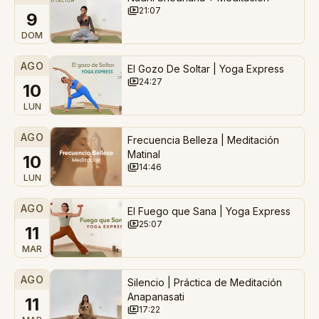
21:07
9
DOM
AGO
El Gozo De Soltar | Yoga Express
24:27
10
LUN
AGO
Frecuencia Belleza | Meditación
Matinal
10
14:46
LUN
AGO
El Fuego que Sana | Yoga Express
25:07
11
MAR
AGO
Silencio | Práctica de Meditación
Anapanasati
11
17:22