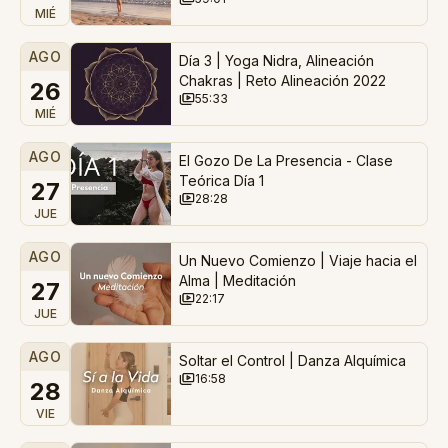
MIÉ
AGO
Día 3 | Yoga Nidra, Alineación
Chakras | Reto Alineación 2022
26
55:33
MIÉ
AGO
El Gozo De La Presencia - Clase
Teórica Día 1
27
28:28
JUE
AGO
Un Nuevo Comienzo | Viaje hacia el
Alma | Meditación
27
22:17
JUE
AGO
Soltar el Control | Danza Alquímica
16:58
28
VIE