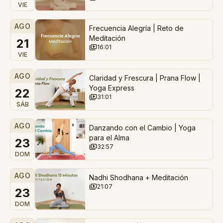
VIE
AGO
Frecuencia Alegría | Reto de
Meditación
21
16:01
VIE
AGO
Claridad y Frescura | Prana Flow |
Yoga Express
22
31:01
SÁB
AGO
Danzando con el Cambio | Yoga
para el Alma
23
32:57
DOM
AGO
Nadhi Shodhana + Meditación
21:07
23
DOM