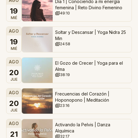
AGO
Día 1 | Conociendo a mi energía
femenina | Reto Divino Femenino
19
49:10
MIÉ
AGO
Soltar y Descansar | Yoga Nidra 25
Min
19
24:58
MIÉ
AGO
El Gozo de Crecer | Yoga para el
Alma
20
38:19
JUE
AGO
Frecuencias del Corazón |
Hoponopono | Meditación
20
23:16
JUE
AGO
Activando la Pelvis | Danza
Alquímica
21
32:17