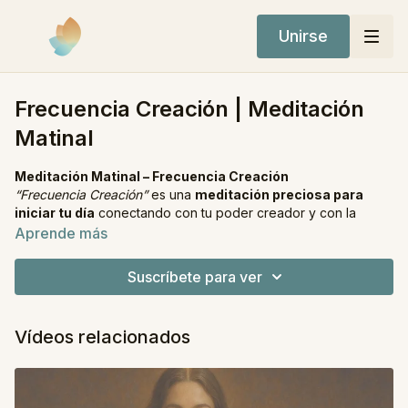
Unirse
Frecuencia Creación | Meditación
Matinal
Meditación Matinal – Frecuencia Creación
“Frecuencia Creación”
es una
meditación preciosa para
iniciar tu día
conectando con tu poder creador y con la
alegría de ser co-creador de tu realidad.
Aprende más
Comenzaremos con
Anapanasati
, la práctica budista de
Suscríbete para ver
observar la respiración en silencio, para entrar en presencia y
claridad mental. Desde ese espacio de calma, abriremos la
visión interna y el corazón para
conectar con tu poder
Vídeos relacionados
creativo divino
, reconociendo que cada palabra, cada
pensamiento, cada acción y cada emoción están
constantemente dando forma a tu vida.