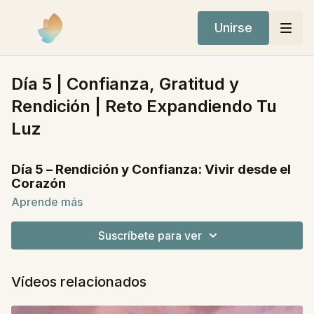
Unirse
Día 5 | Confianza, Gratitud y
Rendición | Reto Expandiendo Tu
Luz
Día 5 – Rendición y Confianza: Vivir desde el
Corazón
Aprende más
Bienvenida/o a la última clase del Reto Expandiendo tu
Luz.
Suscríbete para ver
Hoy celebramos este camino de transformación interior,
donde fortaleciste tu autoestima, reconectaste con tu luz y
recordaste tu valor más allá de toda máscara.
Vídeos relacionados
En esta clase final trabajaremos desde el corazón profundo.
Es una práctica para
soltar el control
,
abrirte a recibir
y