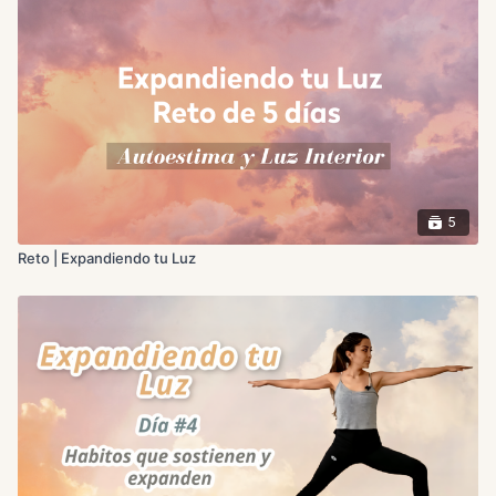
rendirte con confianza a la guía de tu alma y del universo.
Nos enfocaremos en activar y armonizar
Anahata (chakra
del corazón)
para cerrar este ciclo con conexión espiritual,
paz y gratitud.
📝 Preguntas de Journaling
¿Qué parte de mí necesita rendirse para poder recibir
con más apertura, amor y confianza?
5
¿Qué he descubierto sobre mi luz interior durante este
reto que quiero seguir cultivando?
Reto | Expandiendo tu Luz
¿Qué me llevo de este proceso para seguir viviendo
desde el corazón?
Felicidades por haber completado el reto! Que se siga
regando y nutriendo la semilla de tu Luz Interior 💛
Un abrazo,
Linda Sol