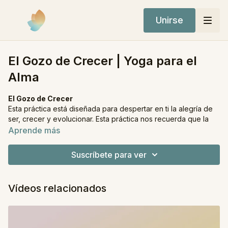
Unirse
El Gozo de Crecer | Yoga para el
Alma
El Gozo de Crecer
Esta práctica está diseñada para despertar en ti la alegría de
ser, crecer y evolucionar. Esta práctica nos recuerda que la
vida es un ciclo constante de renovación, donde aprender a
Aprende más
soltar lo que ya ha cumplido su propósito nos permite florecer
con más fuerza y autenticidad.
Suscríbete para ver
Comenzaremos con saludos al sol, generando calor y
activando la energía vital desde el interior. A medida que
Vídeos relacionados
avancemos, exploraremos posturas dinámicas que invitan al
cuerpo a moverse con fluidez. La clase está cuidadosamente
creada para conectarte con la gratitud y la confianza,
recordándote que el crecimiento verdadero proviene de