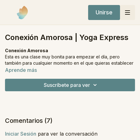
Unirse
Conexión Amorosa | Yoga Express
Conexión Amorosa
Esta es una clase muy bonita para empezar el día, pero
también para cualquier momento en el que quieras establecer
una conexión amorosa contigo y con tu cuerpo. Es una
Aprende más
práctica donde vamos a transitar por algunas posturas de
fuerza y de flexibilidad, pero será más bien suave. Incluiremos
Suscríbete para ver
trabajo energético, meditación y respiración en conexión con
el chakra del corazón y con las cualidades de la energía
femenina como la belleza, la radiancia interna, el amor y la
ternura.
Es una práctica muy bella de regulación emocional que
Comentarios (
7
)
también te puede servir para el estrés, la ansiedad y para
sentirte conectada con tu corazón.
Iniciar Sesión
para ver la conversación