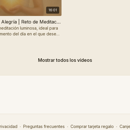
16:01
Frecuencia Alegría | Reto de Meditación
meditación luminosa, ideal para
mento del día en el que desees
n la gratitud y la alegría.
Mostrar todos los vídeos
Vista previa gratuita
24:40
 Tu Visión | Meditación
meditación para recordar tu
r y encender tu visión sagrada.
rivacidad
∙
Preguntas frecuentes
∙
Comprar tarjeta regalo
∙
Canje