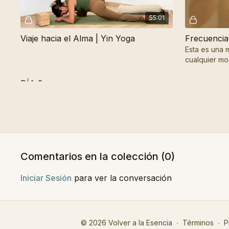
55:01
Viaje hacia el Alma | Yin Yoga
Esta es una 
cualquier mo
reconectar co
DÍA 3
Vista previa gratuita
Comentarios en la colección (
0
)
Iniciar Sesión
para ver la conversación
38:50
Me Entrego al Ahora | Yoga para el Alma
El Fuego De
Esta es una clase restaurativa y terapéutica,
Esta es una 
ideal para esos momentos en los que
fuego interio
© 2026 Volver a la Esencia
∙
Términos
∙
P
deseas pasar del estrés a la presencia.