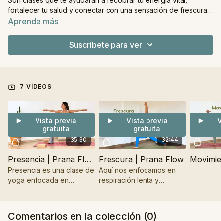
Son clases que te ayudarán a recobrar tu energía vital,
fortalecer tu salud y conectar con una sensación de frescura
diaria. Las clases están enfocadas en secuencias fluidas y en
Aprende más
la meditación sobre la respiración. Ideal para cuando no
quieres visualizar ni hacer trabajo interior, únicamente respirar
Suscríbete para ver
y volver a tu cuerpo.
7 VÍDEOS
Vista previa
Vista previa
V
gratuita
gratuita
35:30
32:44
Presencia | Prana Flow
Frescura | Prana Flow
Presencia es una clase de
Aquí nos enfocamos en
yoga enfocada en
respiración lenta y
biomecánica, donde el
profunda, en la
eje de la práctica es la
estabilidad del sistema
salud del cuerpo y la
nervioso, y en desarrollar
Comentarios en la colección (
0
)
claridad de la mente.
alineaciones claras.