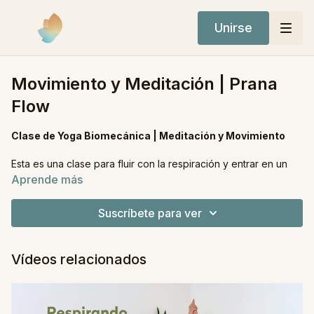
Unirse
Movimiento y Meditación | Prana
Flow
Clase de Yoga Biomecánica | Meditación y Movimiento
Esta es una clase para fluir con la respiración y entrar en un
verdadero estado de meditación en movimiento. A lo largo de
Aprende más
la práctica transitaremos posturas de equilibrio y fuerza que
invitan a la mente a enfocarse y al cuerpo a moverse con
Suscríbete para ver
presencia, creando una experiencia de integración profunda
entre respiración, movimiento y atención.
Vídeos relacionados
Cerraremos la clase con Nadi Shodhana, una práctica de
pranayama que equilibra el sistema nervioso y armoniza la
energía interna, sellando la experiencia con calma y claridad
mental.