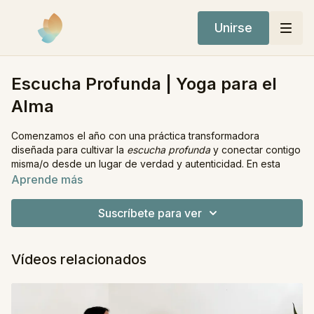
Unirse
Escucha Profunda | Yoga para el
Alma
Comenzamos el año con una práctica transformadora
diseñada para cultivar la
escucha profunda
y conectar contigo
misma/o desde un lugar de verdad y autenticidad. En esta
clase tomaremos una pausa consciente para observar cómo
Aprende más
estamos realmente, qué deseamos en lo más profundo de
nuestro ser y qué necesitamos para avanzar con claridad y
Suscríbete para ver
propósito.
A través de movimientos conscientes, respiraciones suaves y
Vídeos relacionados
momentos de quietud, la práctica te invita a dirigir la mirada
hacia adentro, permitiendo que emerja la sabiduría de tu
corazón. Al final de la práctica, crearemos un espacio sagrado
para recibir un mensaje de esta sabiduría interior, abriendo el