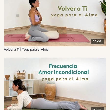
corazón a frecuencias elevadas como la gratitud, la inocencia
y la abundancia.
Beneficios de la Práctica:
Identificar cómo te sientes realmente y qué necesitas para
empezar el año con claridad.
Elevar tu energía con emociones como la gratitud y la
abundancia.
Cultivar la introspección y alinear tus intenciones para el
36:08
2025.
Volver a Ti | Yoga para el Alma
Preguntas de Journaling:
¿Qué mensaje recibiste de la Sabiduría de tu Corazón?
¿Cuáles son tus intenciones para este nuevo ciclo?
35:33